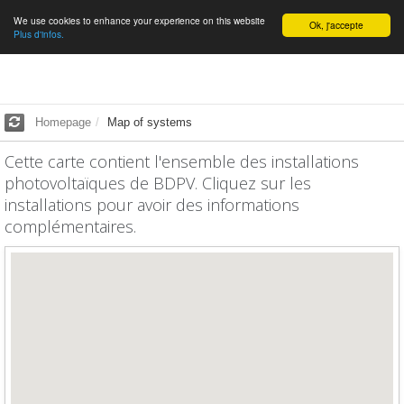
We use cookies to enhance your experience on this website
English
Ok, j'accepte
Plus d'infos.
Homepage
Map of systems
Cette carte contient l'ensemble des installations
photovoltaïques de BDPV. Cliquez sur les
installations pour avoir des informations
complémentaires.