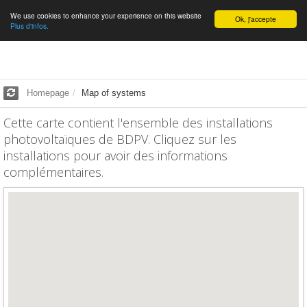
We use cookies to enhance your experience on this website
English
Ok, j'accepte
Plus d'infos.
Homepage
Map of systems
Cette carte contient l'ensemble des installations
photovoltaïques de BDPV. Cliquez sur les
installations pour avoir des informations
complémentaires.