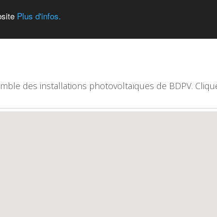
bsite
Plus d'infos.
emble des installations photovoltaïques de BDPV. Clique