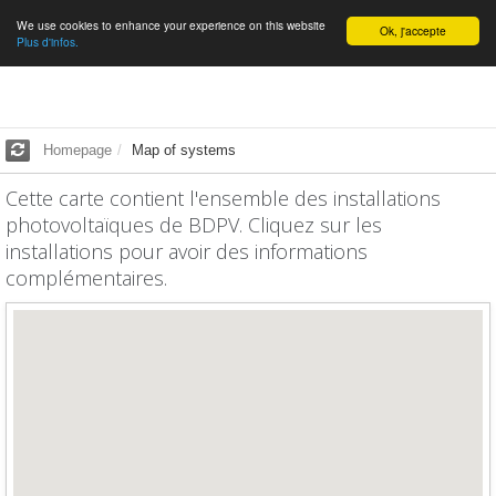
We use cookies to enhance your experience on this website
English
Ok, j'accepte
Plus d'infos.
Homepage
Map of systems
Cette carte contient l'ensemble des installations
photovoltaïques de BDPV. Cliquez sur les
installations pour avoir des informations
complémentaires.