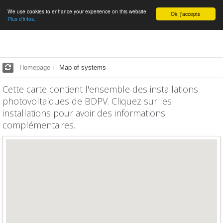
We use cookies to enhance your experience on this website
English
Ok, j'accepte
Plus d'infos.
Homepage
Map of systems
Cette carte contient l'ensemble des installations
photovoltaïques de BDPV. Cliquez sur les
installations pour avoir des informations
complémentaires.