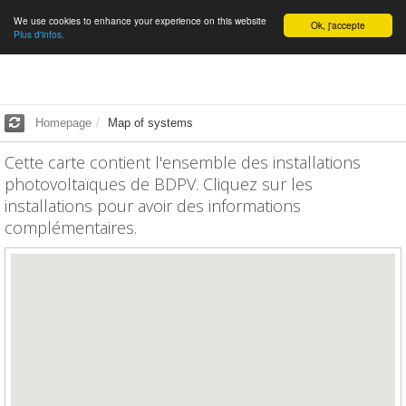
We use cookies to enhance your experience on this website
English
Ok, j'accepte
Plus d'infos.
Homepage
Map of systems
Cette carte contient l'ensemble des installations
photovoltaïques de BDPV. Cliquez sur les
installations pour avoir des informations
complémentaires.