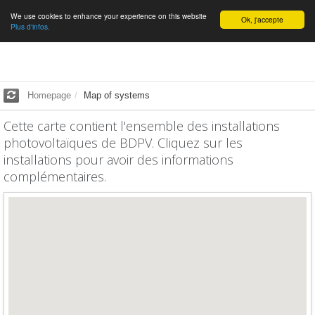
We use cookies to enhance your experience on this website
English
Ok, j'accepte
Plus d'infos.
Homepage
Map of systems
Cette carte contient l'ensemble des installations
photovoltaïques de BDPV. Cliquez sur les
installations pour avoir des informations
complémentaires.