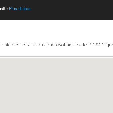
bsite
Plus d'infos.
emble des installations photovoltaïques de BDPV. Clique