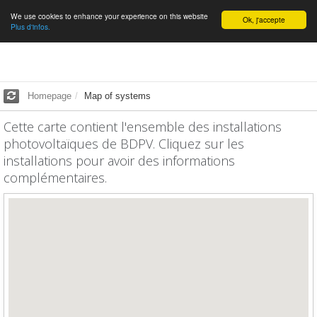
We use cookies to enhance your experience on this website
English
Ok, j'accepte
Plus d'infos.
Homepage
Map of systems
Cette carte contient l'ensemble des installations
photovoltaïques de BDPV. Cliquez sur les
installations pour avoir des informations
complémentaires.