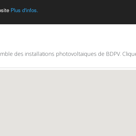
bsite
Plus d'infos.
emble des installations photovoltaïques de BDPV. Clique