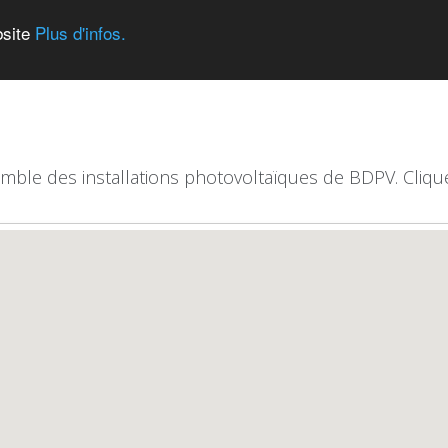
bsite
Plus d'infos.
emble des installations photovoltaïques de BDPV. Clique