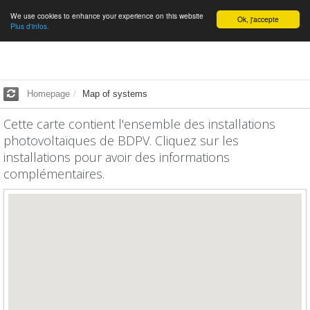
We use cookies to enhance your experience on this website
English
Ok, j'accepte
Plus d'infos.
Homepage
Map of systems
Cette carte contient l'ensemble des installations
photovoltaïques de BDPV. Cliquez sur les
installations pour avoir des informations
complémentaires.