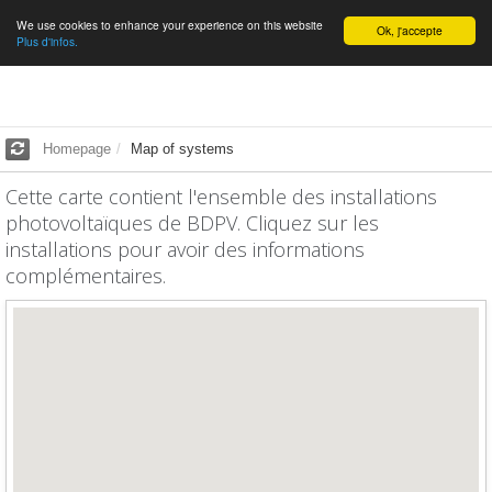
We use cookies to enhance your experience on this website
English
Ok, j'accepte
Plus d'infos.
Homepage
Map of systems
Cette carte contient l'ensemble des installations
photovoltaïques de BDPV. Cliquez sur les
installations pour avoir des informations
complémentaires.