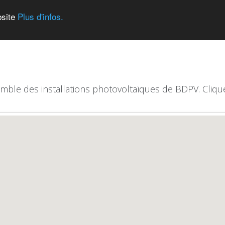
bsite
Plus d'infos.
emble des installations photovoltaïques de BDPV. Clique