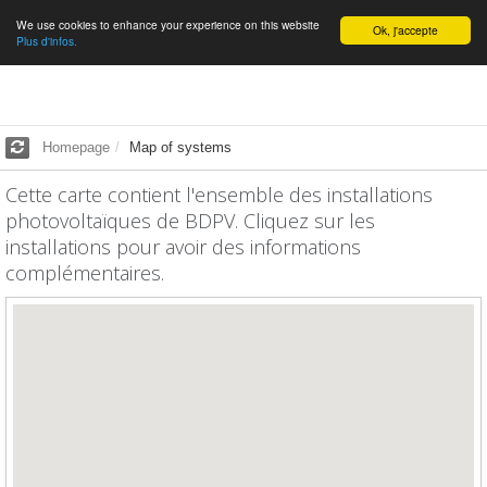
We use cookies to enhance your experience on this website
English
Ok, j'accepte
Plus d'infos.
Homepage
Map of systems
Cette carte contient l'ensemble des installations
photovoltaïques de BDPV. Cliquez sur les
installations pour avoir des informations
complémentaires.