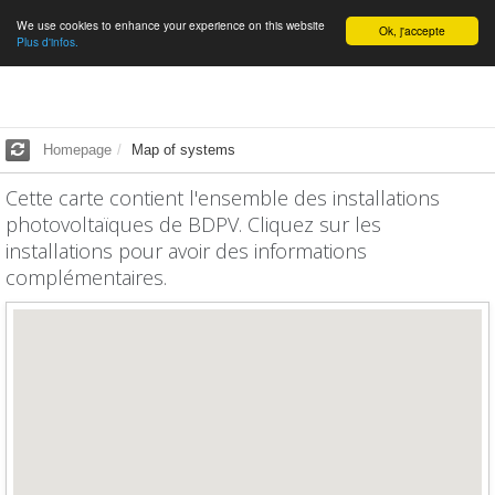
We use cookies to enhance your experience on this website
English
Ok, j'accepte
Plus d'infos.
Homepage
Map of systems
Cette carte contient l'ensemble des installations
photovoltaïques de BDPV. Cliquez sur les
installations pour avoir des informations
complémentaires.