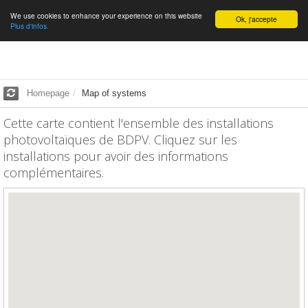
We use cookies to enhance your experience on this website
English
Ok, j'accepte
Plus d'infos.
Homepage
Map of systems
Cette carte contient l'ensemble des installations
photovoltaïques de BDPV. Cliquez sur les
installations pour avoir des informations
complémentaires.