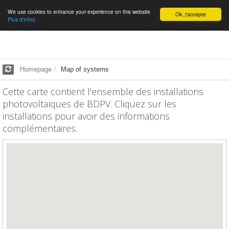
We use cookies to enhance your experience on this website
English
Ok, j'accepte
Plus d'infos.
Homepage
Map of systems
Cette carte contient l'ensemble des installations
photovoltaïques de BDPV. Cliquez sur les
installations pour avoir des informations
complémentaires.