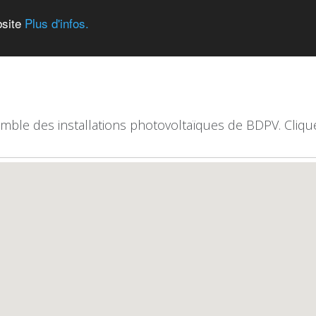
bsite
Plus d'infos.
emble des installations photovoltaïques de BDPV. Clique