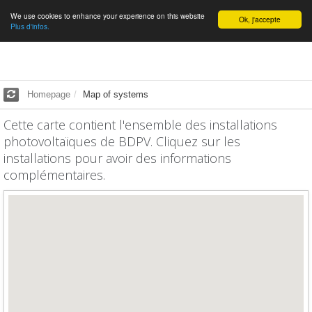
We use cookies to enhance your experience on this website
English
Ok, j'accepte
Plus d'infos.
Homepage
Map of systems
Cette carte contient l'ensemble des installations
photovoltaïques de BDPV. Cliquez sur les
installations pour avoir des informations
complémentaires.