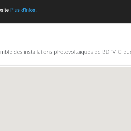
bsite
Plus d'infos.
emble des installations photovoltaïques de BDPV. Clique