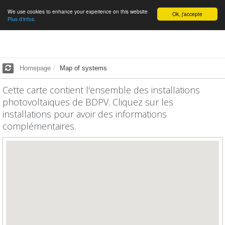
We use cookies to enhance your experience on this website
English
Ok, j'accepte
Plus d'infos.
Homepage
Map of systems
Cette carte contient l'ensemble des installations
photovoltaïques de BDPV. Cliquez sur les
installations pour avoir des informations
complémentaires.