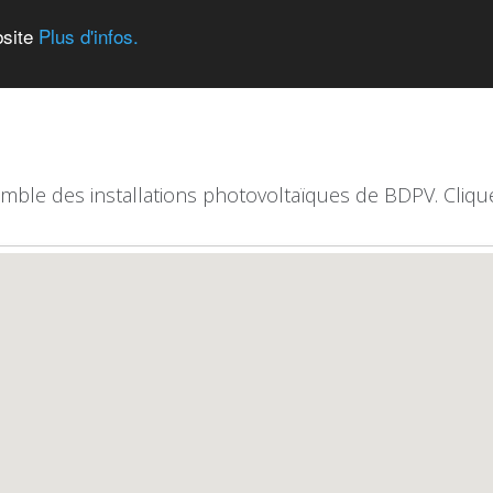
bsite
Plus d'infos.
emble des installations photovoltaïques de BDPV. Clique