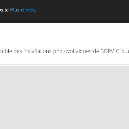
bsite
Plus d'infos.
emble des installations photovoltaïques de BDPV. Clique