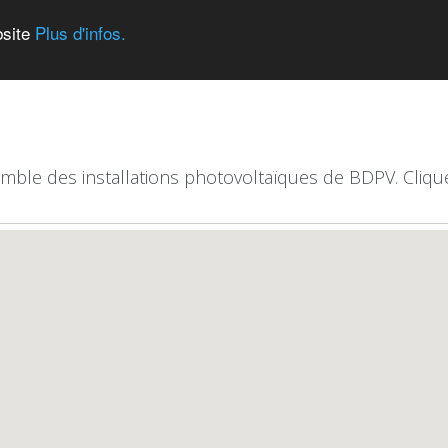
bsite
Plus d'infos.
emble des installations photovoltaïques de BDPV. Clique