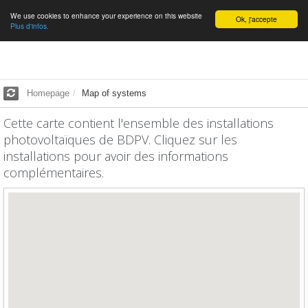
We use cookies to enhance your experience on this website
English
Ok, j'accepte
Plus d'infos.
Homepage
Map of systems
Cette carte contient l'ensemble des installations
photovoltaïques de BDPV. Cliquez sur les
installations pour avoir des informations
complémentaires.