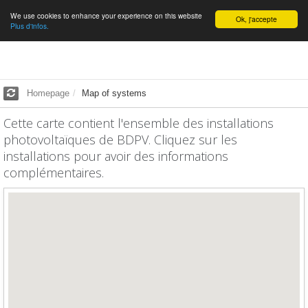
We use cookies to enhance your experience on this website
English
Ok, j'accepte
Plus d'infos.
Homepage
Map of systems
Cette carte contient l'ensemble des installations
photovoltaïques de BDPV. Cliquez sur les
installations pour avoir des informations
complémentaires.