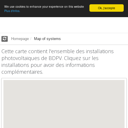
We use cookies to enhance your experience on this website
English
Ok, j'accepte
Plus d'infos.
Homepage
Map of systems
Cette carte contient l'ensemble des installations
photovoltaïques de BDPV. Cliquez sur les
installations pour avoir des informations
complémentaires.