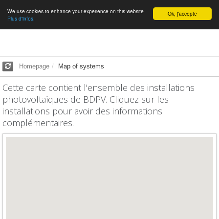
We use cookies to enhance your experience on this website
English
Ok, j'accepte
Plus d'infos.
Homepage
Map of systems
Cette carte contient l'ensemble des installations
photovoltaïques de BDPV. Cliquez sur les
installations pour avoir des informations
complémentaires.