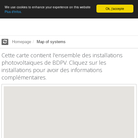
We use cookies to enhance your experience on this website
English
Ok, j'accepte
Plus d'infos.
Homepage
Map of systems
Cette carte contient l'ensemble des installations
photovoltaïques de BDPV. Cliquez sur les
installations pour avoir des informations
complémentaires.