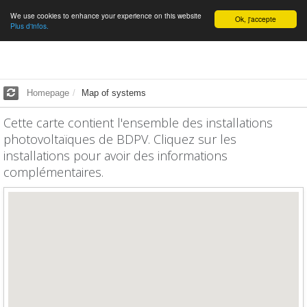
We use cookies to enhance your experience on this website
English
Ok, j'accepte
Plus d'infos.
Homepage
Map of systems
Cette carte contient l'ensemble des installations
photovoltaïques de BDPV. Cliquez sur les
installations pour avoir des informations
complémentaires.