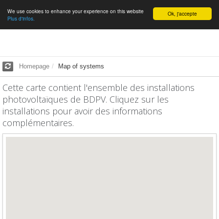
We use cookies to enhance your experience on this website
English
Ok, j'accepte
Plus d'infos.
Homepage
Map of systems
Cette carte contient l'ensemble des installations
photovoltaïques de BDPV. Cliquez sur les
installations pour avoir des informations
complémentaires.