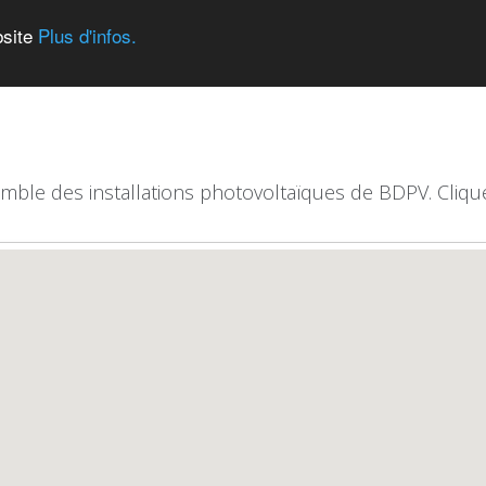
bsite
Plus d'infos.
emble des installations photovoltaïques de BDPV. Clique