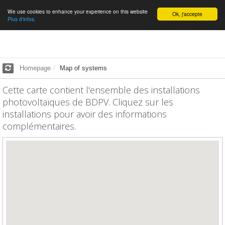
We use cookies to enhance your experience on this website
English
Ok, j'accepte
Plus d'infos.
Homepage
Map of systems
Cette carte contient l'ensemble des installations
photovoltaïques de BDPV. Cliquez sur les
installations pour avoir des informations
complémentaires.