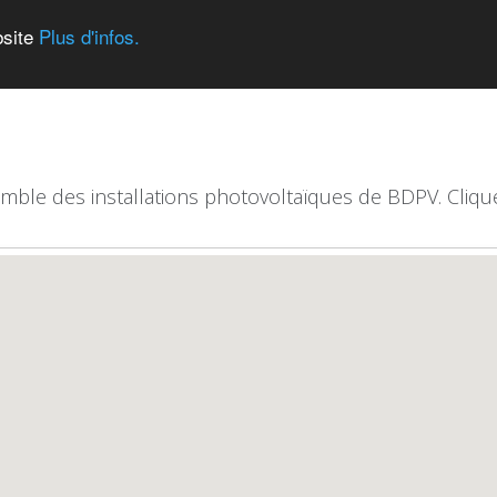
bsite
Plus d'infos.
emble des installations photovoltaïques de BDPV. Clique