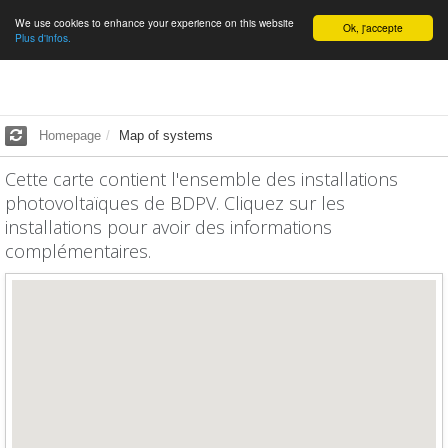
We use cookies to enhance your experience on this website
English
Ok, j'accepte
Plus d'infos.
Homepage
Map of systems
Cette carte contient l'ensemble des installations
photovoltaïques de BDPV. Cliquez sur les
installations pour avoir des informations
complémentaires.