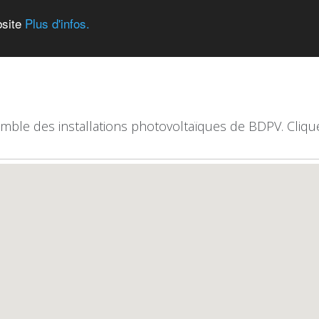
bsite
Plus d'infos.
emble des installations photovoltaïques de BDPV. Clique