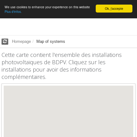
We use cookies to enhance your experience on this website
English
Ok, j'accepte
Plus d'infos.
Homepage
Map of systems
Cette carte contient l'ensemble des installations
photovoltaïques de BDPV. Cliquez sur les
installations pour avoir des informations
complémentaires.