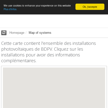
We use cookies to enhance your experience on this website
English
Ok, j'accepte
Plus d'infos.
Homepage
Map of systems
Cette carte contient l'ensemble des installations
photovoltaïques de BDPV. Cliquez sur les
installations pour avoir des informations
complémentaires.