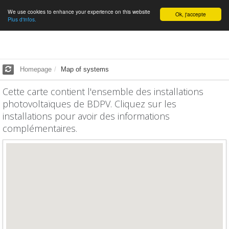
We use cookies to enhance your experience on this website
English
Ok, j'accepte
Plus d'infos.
Homepage
Map of systems
Cette carte contient l'ensemble des installations
photovoltaïques de BDPV. Cliquez sur les
installations pour avoir des informations
complémentaires.