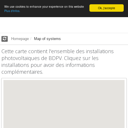
We use cookies to enhance your experience on this website
English
Ok, j'accepte
Plus d'infos.
Homepage
Map of systems
Cette carte contient l'ensemble des installations
photovoltaïques de BDPV. Cliquez sur les
installations pour avoir des informations
complémentaires.