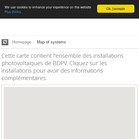
We use cookies to enhance your experience on this website
English
Ok, j'accepte
Plus d'infos.
Homepage
Map of systems
Cette carte contient l'ensemble des installations
photovoltaïques de BDPV. Cliquez sur les
installations pour avoir des informations
complémentaires.