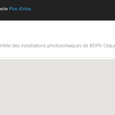
bsite
Plus d'infos.
emble des installations photovoltaïques de BDPV. Clique