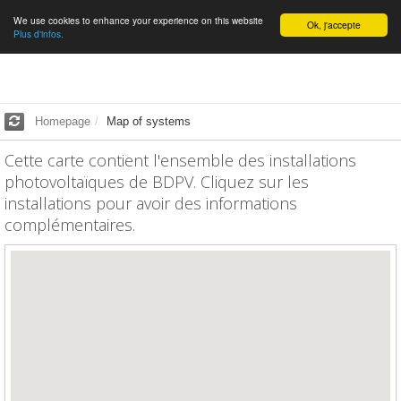
We use cookies to enhance your experience on this website
English
Ok, j'accepte
Plus d'infos.
Homepage
Map of systems
Cette carte contient l'ensemble des installations
photovoltaïques de BDPV. Cliquez sur les
installations pour avoir des informations
complémentaires.