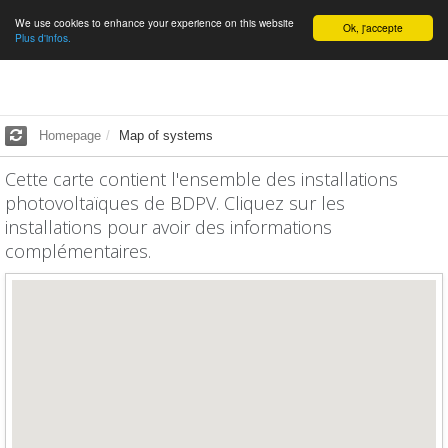
We use cookies to enhance your experience on this website
English
Ok, j'accepte
Plus d'infos.
Homepage
Map of systems
Cette carte contient l'ensemble des installations
photovoltaïques de BDPV. Cliquez sur les
installations pour avoir des informations
complémentaires.