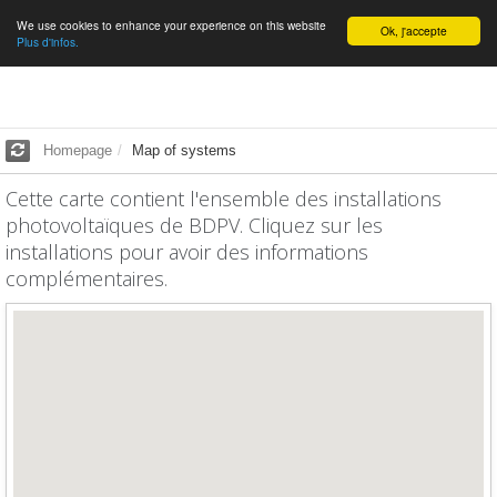
We use cookies to enhance your experience on this website
English
Ok, j'accepte
Plus d'infos.
Homepage
Map of systems
Cette carte contient l'ensemble des installations
photovoltaïques de BDPV. Cliquez sur les
installations pour avoir des informations
complémentaires.