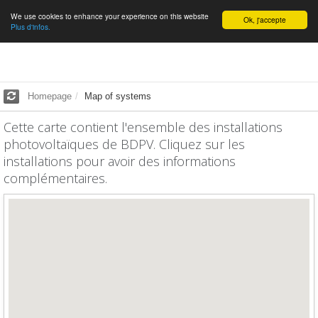
We use cookies to enhance your experience on this website
English
Ok, j'accepte
Plus d'infos.
Homepage
Map of systems
Cette carte contient l'ensemble des installations
photovoltaïques de BDPV. Cliquez sur les
installations pour avoir des informations
complémentaires.