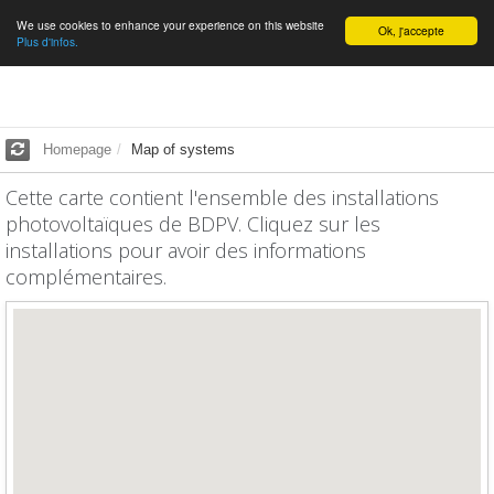
We use cookies to enhance your experience on this website
English
Ok, j'accepte
Plus d'infos.
Homepage
Map of systems
Cette carte contient l'ensemble des installations
photovoltaïques de BDPV. Cliquez sur les
installations pour avoir des informations
complémentaires.