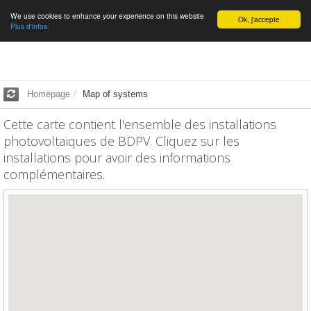
We use cookies to enhance your experience on this website
English
Ok, j'accepte
Plus d'infos.
Homepage
Map of systems
Cette carte contient l'ensemble des installations
photovoltaïques de BDPV. Cliquez sur les
installations pour avoir des informations
complémentaires.