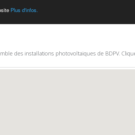
bsite
Plus d'infos.
emble des installations photovoltaïques de BDPV. Clique